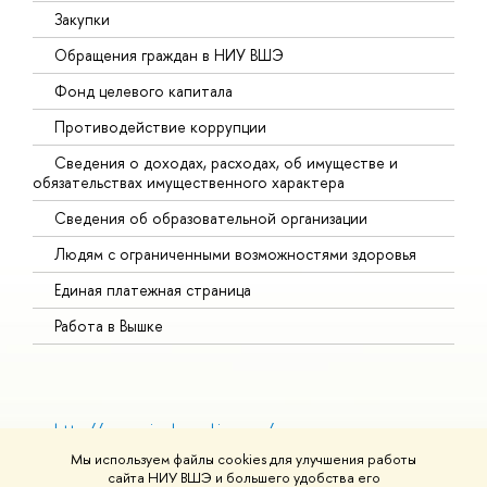
Закупки
Обращения граждан в НИУ ВШЭ
Фонд целевого капитала
Противодействие коррупции
Сведения о доходах, расходах, об имуществе и
обязательствах имущественного характера
Сведения об образовательной организации
Людям с ограниченными возможностями здоровья
у
Единая платежная страница
Работа в Вышке
http://www.minobrnauki.gov.ru/
Министерство науки и высшего образования РФ
Мы используем файлы cookies для улучшения работы
https://edu.gov.ru/
сайта НИУ ВШЭ и большего удобства его