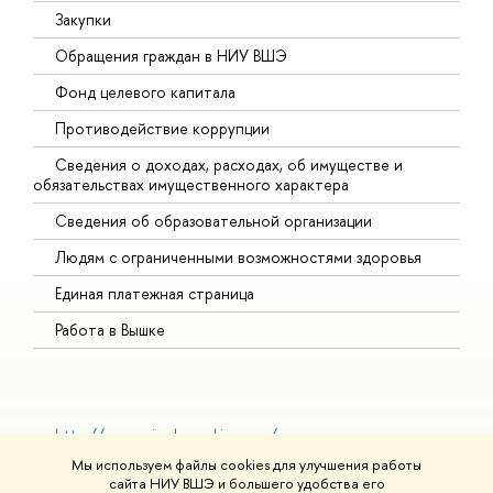
Закупки
Обращения граждан в НИУ ВШЭ
Фонд целевого капитала
Противодействие коррупции
Сведения о доходах, расходах, об имуществе и
обязательствах имущественного характера
Сведения об образовательной организации
Людям с ограниченными возможностями здоровья
у
Единая платежная страница
Работа в Вышке
http://www.minobrnauki.gov.ru/
Министерство науки и высшего образования РФ
Мы используем файлы cookies для улучшения работы
https://edu.gov.ru/
сайта НИУ ВШЭ и большего удобства его